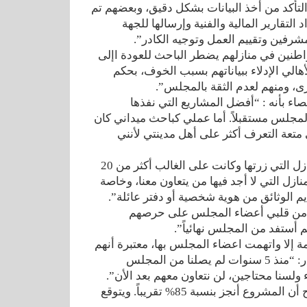
والتأكد من أخذ البيانات بشكل دقيق، وبعضهم تم
التقارير المالية والفنية وإرسالها للجهة
رفين وتقييم العمل وتوجيه الكادر”.
طنين في منازلهم يضطر الباحث للعودة اإلى
لي الإدلاء ببياناتهم بسبب الخوف، بحكم
، ومنهم لعدم الثقة بالمجلس”.
شروع الإحصاء بأنه : “أفضل المشاريع التي نفذها
مجلس مستقبلاً. أما عملي كباحث ميداني كان
 متعة التعرف أكثر على أهل مدينتي لأنني
وأضاف أبو محمود: “لا أستطيع عد فناجين القهوة التي شربتها في المنازل التي زرتها وكانت على الغالب أكثر من 20
منازل التي لا أجد فيها من يتعاون معنا، وخاصة
 الوثائق من هوية شخصية أو دفتر عائلة”.
ً: “أشكر من قلبي أعضاء المجلس على حرصهم
م أستفد من المجلس نهائياً”.
ولم تترك تهمة إلا واتهمت اعضاء المجلس بها، معتبرة أنهم
يجمعون المعلومات من الأهالي ليستفيدوا على حسابهم. وقالت أم عمار: “منذ 5 سنوات لم يصلنا من المجلس
 ولسنا محتاجين، لن نتعاون معهم بعد الأن”.
رئيس مكتب الإحصاء في المجلس المحلي صلاح زعتور (41 عاماً) يوضح أن المشروع أنجز بنسبة 85% تقريباً. ويتوقع