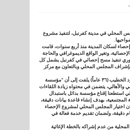
لى مسابقة نظّمها المجلس المحلي في مدينة كفرنبل، لتنفيذ مشروع
واحيها.
ن آخر إحصاء لسكان المدينة منذ أربع سنوات، قامت
إحصائية، وتغير الواقع الديموغرافي والحاجة
روري تنفيذ مسح إحصائي في كفرنبل يشمل كل
 بإشراف المجلس المحلي وبالتعاون مع مركز
رئيس مكتب العلاقات الخارجية في المجلس المحلي في كفرنبل محمود الخطيب (٣٦ عاماً) يلفت إلى أن “مؤسسة
ي والأهالي، يتضمن في محتواه زيادة اللقاءات
حلي استطعنا إقناع مؤسسة بدائل باستبدال
المجتمعية، بهدف إنشاء قاعدة بيانات دقيقة،
 كان اختيار المجلس المحلي لمشروع الإحصاء
رقام دقيقة، ولضمان تقديم خدمة فعالة في
محلية من عدم إشراكه بالخطة الإغاثية