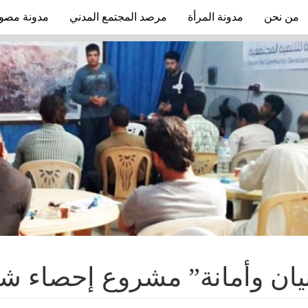
من نحن
مدونة المرأة
مرصد المجتمع المدني
مدونة مصو
يان وأمانة” مشروع إحصاء ش