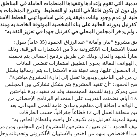
دمية، التي تقوم بإعدادها وتنفيذها المنظمات العاملة في المناط
ول دون ان يكون فاعلاً في التنفيذ او التخطيط.. وتتذرع المنظمات
لية. او عدم وجود بيانات دقيقة يتم على اساسها تبني الخطط الاس
فرنبل بدورته الحالية على بناء الشخصية الموثوقة الخاصة به ومنذ ا
، ولم يدخر المجلس المحلي في كفرنبل جهدا في تعزيز الثقة به”.
منسق مشروع “بيان وأمانة” عبدالرزاق الحمود (35 عاماً) يقول:
مدنا الاستمارات الالكترونية بدلاً من الاستمارات الورقية، وذلك
اراً للجهد والمال، وذلك عن طريق برنامج إحصائي يتم تحميله
الهواتف النقالة، يحوي التطبيق استمارات تتضمن البيانات
اد الحصول عليها، وبعد تعبئة هذه الاستمارات يتم ارسالها بشكل
 من قبل الباحثين وبدورها تصل إلى إدارة المشروع مباشرة”.
ضح الحمود: “أن تنفيذ المشروع يتم بشكل تشاركي بين المجلس
لي ومركز رؤية للتنمية المجتمعية، وقد تم تنفيذ دورة للباحثين
لمدة 4 أيام، تضمنت التدريب على استخدام البرنامج الإحصائي من
 الهاتف، إضافة إلى مفاهيم ومبادئ عامة للعمل الميداني. بعد
تقسيم منطقة العمل إلى 12 قطاعاً جغرافياً، حسب الطرقات
يسية لمدينة كفرنبل وتم تكليف كل باحث بالقطاع الخاص به”.
ويضيف الحمود : “تم تعيين 7 مشرفين للمشروع (من ال
الاختصاص. منهم من اختص بالاستبيان الألكتروني وتحديثاته وحل