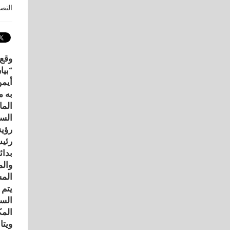
التص
“بيا
به م
الم
السك
رؤية
بدائ
والم
المش
يتم 
السك
المك
ويتا