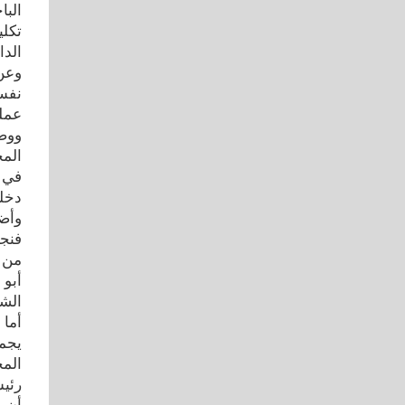
البا
تكلي
الدا
وعن 
نفس 
عمله
المج
في ا
دخلت
فنجا
من ا
الشد
المح