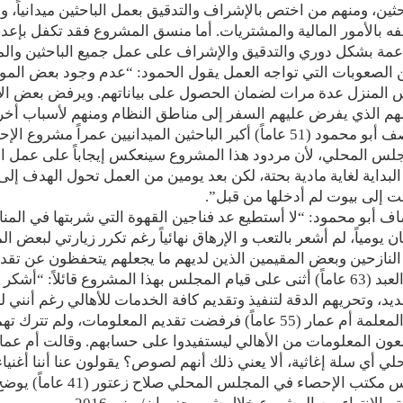
حثين، ومنهم من اختص بالإشراف والتدقيق بعمل الباحثين ميدانياً، 
فه بالأمور المالية والمشتريات. أما منسق المشروع فقد تكفل بإعداد 
عمة بشكل دوري والتدقيق والإشراف على عمل جميع الباحثين والمش
الصعوبات التي تواجه العمل يقول الحمود: “عدم وجود بعض الموا
المنزل عدة مرات لضمان الحصول على بياناتهم. ويرفض بعض الأها
م الذي يفرض عليهم السفر إلى مناطق النظام ومنهم لأسباب أخرى
ووصف أبو محمود (51 عاماً) أكبر الباحثين الميدانيين عمراً م
لس المحلي، لأن مردود هذا المشروع سينعكس إيجاباً على عمل ال
لبداية لغاية مادية بحتة، لكن بعد يومين من العمل تحول الهدف إلى
 إلى بيوت لم أدخلها من قبل”.
ن يومياً، لم أشعر بالتعب و الإرهاق نهائياً رغم تكرر زيارتي لبعض ال
لنازحين وبعض المقيمين الذين لديهم ما يجعلهم يتحفظون عن تقديم
أبو العبد (63 عاماً) أثنى على قيام المجلس بهذا المشروع قائلا
يد، وتحريهم الدقة لتنفيذ وتقديم كافة الخدمات للأهالي رغم أنني ل
أما المعلمة أم عمار (55 عاماً) فرفضت تقديم المعلومات، 
لي أي سلة إغاثية، ألا يعني ذلك أنهم لصوص؟ يقولون عنا أننا أغنياء