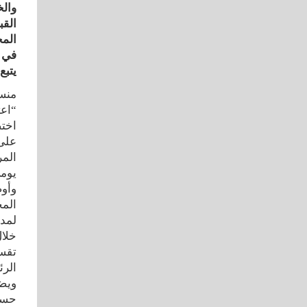
والخ
القب
المح
في ك
يتبع
“اعت
اختص
على 
المر
يومي
وأو
المح
خلال
الرئ
حسب 