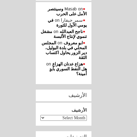
Masab
on
وسينتصر
الأمل على الحرب
سمر جيفارا
on
في
يومي الأول للثورة
on
ناجح العبدالله
مشغل
تنموي لإنتاج الألبسة
on
ابو معروف
المجلس
المحلي في بلدة البوليل،
دير الزور يحاول اكتساب
الثقة
on
هزاع عدنان الهزاع
هل النفط السوري بأيدٍ
أمينة؟
الأرشيف
الأرشيف
التصنيفات