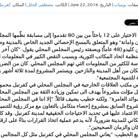
نيفات:
يوميات
| التاريخ: June 22, 2016 | الكاتب:
مصطفى الجلل
| المكان:
كفرنبل
وقع الاختيار على 12 باحثاً من بين 80 تقدموا إ
ن وامانة” وهو المتعلق بالمسح الإحصائي الجديد الخاص بالمدينة وض
أيمن كليدو (48 عاماً) وبصفته رئيس المجلس المحلي يقول: “كا
نظمة اتحاد المكاتب الثورية، وبسبب النقص الكبير في المعلومات ال
اسة للكثير من المعلومات التي تهم المجلس المحلي. كان من الض
ان من أهل المدينة والنازحين. ويستمر المشروع لمدة ثلاثة أشهر
 للتنمية المجتمعية”.
ل موّلت مشروعاً يهدف الى تمكين وزيادة الثقة بين المجلس المحل
وائد العامرة”. ولكنه خطيب يضيف قائلاً: “إلا اننا في المجلس الم
روع السابق بمشروع إحصاء متكامل بالتعاون مع مركز رؤية للتنمية 
الاعتماد عليها في تحديد الاحتياجات الحقيقية لمدينة كفرنبل. وقد
اني للمدينة ضرورياً، لأنه يدعم عملية اتخاذ القرارات بناءً على ا
ان والزمان الصحيحين”.
بع الخطيب: “يعاني المجلس المحلي في كفرنبل مثل كل المجالس ال