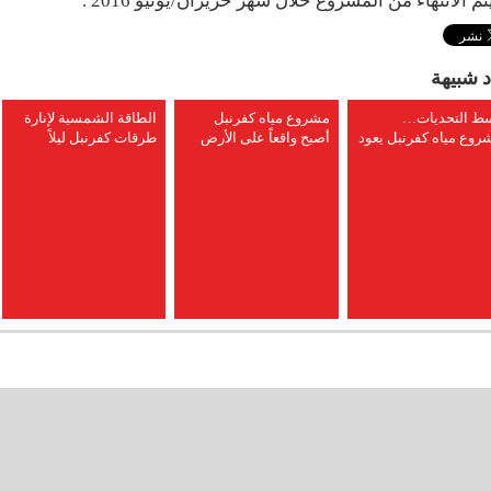
تم الانتهاء من المشروع خلال شهر حزيران/يونيو 2016 .
د شبيهة
ط التحديات…
مشروع مياه كفرنبل
الطاقة الشمسية لإنارة
روع مياه كفرنبل يعود
أصبح واقعاً على الأرض
طرقات كفرنبل ليلاً
ى العمل