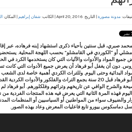
نيفات:
مدونة مصورة
| التاريخ: April 20, 2016 | الكاتب:
شفان إبراهيم
| المكان:
ال
محمد صبري، قبل سنتين بأحياء ذكرى استشهاد إبنه فرهاده، عبر إق
مشلي أو “الكوردي في القامشلو” بحسب اللهجة المحلية. يستحضر
جميع المواد والأدوات والآليات التي كان يستخدمها الكرد في الحرب
وس. دون أن يغفل أبو فرهاد أن يعرض جميع الأدوات التي كانت تست
واد البدائية وحتى اليوم. وللتراث الكردي أهمية خاصة لدى الشعب
بدأ أبو فرهاد قبل 20 سنة بجمع التراث والفلكور والأدوات ال
يحة والشرح الوافي عن تاريخهم وتراثهم وفلكلورهم. أبو فرهاد لم
ار والضيوف سواء من المواطنين أو السياسيين أو المنظمات المدن
ل دماسكوس بيورو تابع فاعليات المعرض وعاد بهذه الصور.