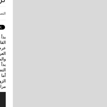
التص
بدأ 
القا
عرض 
العر
والم
النص
الزو
مراس