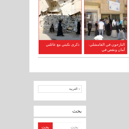
النازحون في القامشلي:
ذكرى نكبتي مع عائلتي
أمان ونقص في
المساعدات
العربية
بحث
بحث