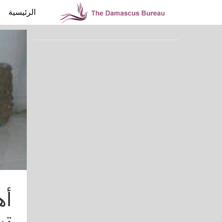
الرئيسية
أه
تر