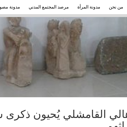
من نحن
مدونة المرأة
مرصد المجتمع المدني
مدونة مصو
الي القامشلي يُحيون ذكرى ش
اثهم