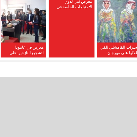
معرض فني لذوي
الاحتياجات الخاصة في
القامشلي
جيرات القامشلي تُلقي
معرض في عامودا
لالها على مهرجان
لتشجيع النازحين على
بيع الرابع
الاندماج