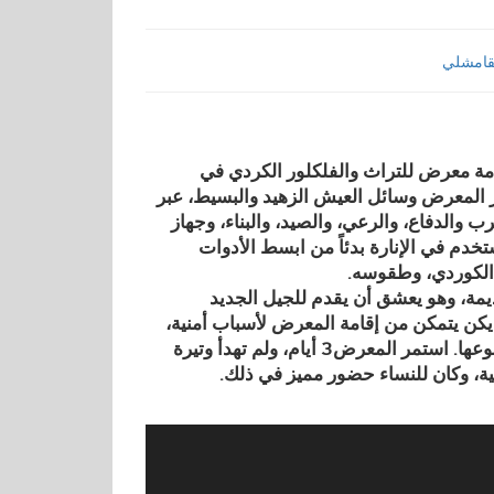
قامشلي
امة معرض للتراث والفلكلور الكردي في
 المعرض وسائل العيش الزهيد والبسيط، عبر
 والدفاع، والرعي، والصيد، والبناء، وجهاز
خدم في الإنارة بدئاً من ابسط الأدوات
 الكوردي، وطقوسه.
كردية القديمة، وهو يعشق أن يقدم للجيل الجديد
 يكن يتمكن من إقامة المعرض لأسباب أمنية،
أما اليوم فهذه المرة الثانية التي يعرض فيه هذه المنتجات الفردية من نوعها. استمر المعرض3 أيام، ولم تهدأ وتيرة
ية، وكان للنساء حضور مميز في ذلك.