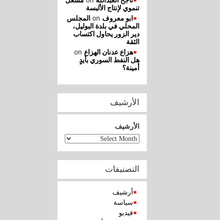
on
ناجح العبدالله
مشغل
تنموي لإنتاج الألبسة
on
ابو معروف
المجلس
المحلي في بلدة البوليل،
دير الزور يحاول اكتساب
الثقة
on
هزاع عدنان الهزاع
هل النفط السوري بأيدٍ
أمينة؟
الأرشيف
الأرشيف
التصنيفات
أرشيف
سياسة
فيديو