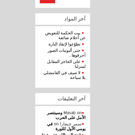
آخر المواد
بيت الحكمة للتعويض
عن أحلام ضائعة
تطوّعوا لإنقاذ البارة
حتى ألبومات الصور
أحرقوها…
على الحاجز المقابل
لمنزلنا
لا صيف في القامشلي
بلا سباحة
آخر التعليقات
Masab
on
وسينتصر
الأمل على الحرب
سمر جيفارا
on
في
يومي الأول للثورة