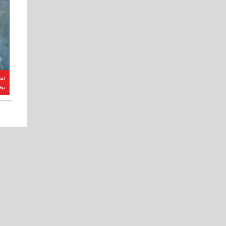
تف
بظ
الر