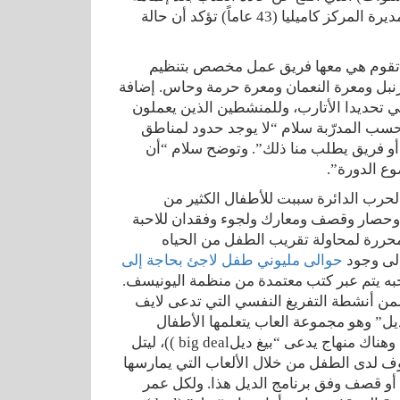
إحدى الدورات في المركز، الأمر الذي أثلج قلب والده خالد (40 عاما). مديرة المركز كاميليا (43 عاماً) تؤكد أن حالة
ل حيث تقوم هي معها فريق عمل مخصص بتنظيم
نبل ومعرة النعمان ومعرة حرمة وحاس. إضافة
 تحديدا الأتارب، وللمنشطين الذين يعملون
سب المدرّبة سلام “لا يوجد حدود لمناطق
أو فريق يطلب منا ذلك”. وتوضح سلام “أن
حرب الدائرة سببت للأطفال الكثير من
 وحصار وقصف ومعارك ولجوء وفقدان للاحبة
لمحررة لمحاولة تقريب الطفل من الحياه
إلى وجود
حوالى مليوني طفل لاجئ بحاجة إلى
وجبه يتم عبر كتب معتمدة من منظمة اليونيسف.
من أنشطة التفريغ النفسي التي تدعى لايف
ديل” وهو مجموعة العاب يتعلمها الأطفال
تختص بالتفريغ النفسي، يتعلم بواسطتها كيف يرتاح نفسيا ويكون هادئاً، وهناك منهاج يدعى “بيغ ديلbig deal ))، ليتل
 يعمل على تقليل نسبة الخوف لدى الطفل من خلال الألعاب التي يمارسها
 أو قصف وفق برنامج الديل هذا. ولكل عمر