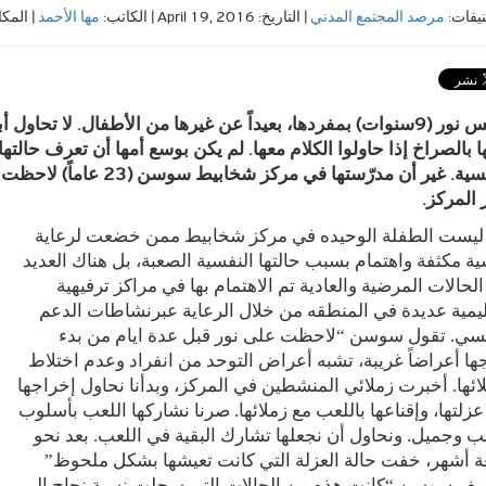
نيفات:
مرصد المجتمع المدني
| التاريخ: April 19, 2016 | الكاتب:
مها الأحمد
| المك
تجلس نور (9سنوات) بمفردها، بعيداً عن غيرها من الأطفال. لا تحاول 
ا بالصراخ إذا حاولوا الكلام معها. لم يكن بوسع أمها أن تعرف حالتها
النفسية. غير أن مدرّستها
 المركز.
 ليست الطفلة الوحيده في مركز شخابيط ممن خضعت لرعاية
ة مكثفة واهتمام بسبب حالتها النفسية الصعبة، بل هناك العديد
لحالات المرضية والعادية تم الاهتمام بها في مراكز ترفيهية
يمية عديدة في المنطقه من خلال الرعاية عبرنشاطات الدعم
فسي. تقول سوسن “لاحظت على نور قبل عدة ايام من بدء
ها أعراضاً غريبة، تشبه أعراض التوحد من انفراد وعدم اختلاط
ائها. أخبرت زملائي المنشطين في المركز، وبدأنا نحاول إخراجها
زلتها، وإقناعها باللعب مع زملائها. صرنا نشاركها اللعب بأسلوب
 وجميل. ونحاول أن نجعلها تشارك البقية في اللعب. بعد نحو
ة أشهر، خفت حالة العزلة التي كانت تعيشها بشكل ملحوظ”
يف سوسن “كانت هذه من الحالات التي سجلت نسبة نجاح إلى