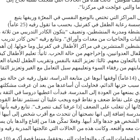
ا والتي عولجت في مركزنا”.
المراكز التي تختص بالوضع النفسي في المعرّة وريفها يتبع
لمؤسسة رعاية الطفل في كفرنبل، بحسب ما تقول رقيه (25 عاماً)
شطة ومدربة المنشطين، وتضيف “يتكون الكادر التدريبي من ثلاثة
بات والحاجيات من معدات وأوراق”. وتتابع رقيه “نحن كادر تدريب
شطين المنتشرين في مراكز الأطفال في كفرنبل وما حولها. إن أهم أ
فال العدوانيين، وإخراجهم من حالة الحرب. ثانياً: تعليم الأطفال 
 بالتعاون معهم. ثالثا: تعزيز الثقة بالنفس وتقريب الطفل للحياة ال
يتهم من رفقاء السوء وتعليمهم سبل التعامل مع الغير وتعزيز الثقاف
بتول (14عاماً) أوقفها أبوها عن متابعة الدراسة، تقول رقيه عن حال
بب حزنها الدائم، فحاولت أن أساعدها من بعد ان عرفت مشكلتها 
ي يمنعها من العودة إلى المدرسة. فبدأت اعطيها دروسا في الثقة 
ي على نقاط ضعف و نقاط قوه ويجب علينا أن تستثمر نقاط القوه ل
انها أن تتغلب على الضعف إذا عرفنا كيف نتصرف”. تتابع رقيه بأنها
درسة إضافة إلى انها نصحتها أن تتحدث مع أقرب شخص إلى أبيها لك
الشخص هو جدها والد أبيها. وفعلا تمكّن هذا من إقناع والدها بان يس
معه وأقنعه. وكانت هذه من الحالات التي عالجتها المدربة رقيه ونجحت فيها بنسبة 90
تتعد