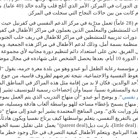
 كانت من بين حالات النجاح التي سجلت في المركز.
سلام (28 عاماً) تعمل مدرّبة في مركز الدعم النفسي في كفرنب
ت للمنشطين والمعلّمين الذين يعملون في مراكز الأطفال في كفر
دورات تدريبية للمنشطين في مراكز للاطفال في ريف حلب الجنوبي
نظمة بسمة أمل، وذلك لدعم الأطفال في مراكز هذه الجمعية. وبح
الفريق. نحن على استعداد دائم لتنظيم دورة مجانيه لأي مجموعة 
عدها يحصل الشخص على شهادةه في مجال موضوع الدورة”.
 مؤسسة رعاية الطفل أبو عبدو وهو من بلدة معرة حرمه، يقول “ال
غوط النفسية والاجتماعية، نتيجة تعرضهم لظروف قاسية، من جوع
أحد الوالدين. فكان لا بد من إقامة مثل هذه المراكز في المناطق ا
دية والمستقرة نسبياً، سيما وأن إحصاءات رسمية لليونسيف تشير 
 نفسي
“. و يوضح أبو عبدو “أن منهاج التدريب الذي يتم العمل بم
منهاج يسمح بإعطاء مساحه للهو بواسطة ألعاب هادفة ومسلية، ض
ز ورايت بلاي”. ومن المناهج المعتمدة يشير أبو عبدو إلى منهاج “
ديل (little deal)، بارنت ديل(parent deal)”
ذا البرنامج. ويتعلم الأطفال كيفية التصرف في حال وجود خطر ما