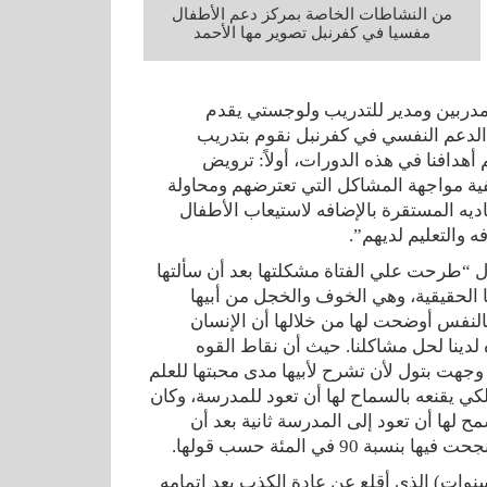
من النشاطات الخاصة بمركز دعم الأطفال
مفسيا في كفرنبل تصوير مها الأحمد
 مدربين ومدير للتدريب ولوجستي يقدم
 الدعم النفسي في كفرنبل نقوم بتدريب
هدافنا في هذه الدورات، أولاً: ترويض
كيفية مواجهة المشاكل التي تعترضهم ومحاولة
عاديه المستقرة بالإضافه لاستيعاب الأطفال
ه والتعليم لديهم”.
ة بتول “طرحت علي الفتاة مشكلتها بعد أن سألتها
الحقيقية، وهي الخوف والخجل من أبيها
بالنفس أوضحت لها من خلالها أن الإنسان
دينا لحل مشاكلنا. حيث أن نقاط القوه
 وجهت بتول لأن تشرح لأبيها مدى محبتها للعلم
ي يقنعه بالسماح لها أن تعود للمدرسة، وكان
مح لها أن تعود إلى المدرسة ثانية بعد أن
 في المئة حسب قولها.
د اهتمامات المركز، والنجاحات التي يحققها، ومنها قصة أكرم (10 سنوات) الذي أقلع عن عادة الكذب بعد إتمامه