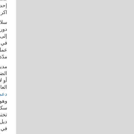
اكرم
دورا
إلى 
في م
عمل 
مدّة الدورة 10 أيام، ب
مدير
الض
أو ل
العا
دعم
وهو 
سكيل
في ه