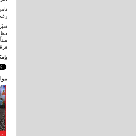
رغم 
ذهاب
سناً
فرقا
بإمك
موا
“ر