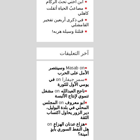
ابن أختي تحتَ الركام
مصاعبُ الحياة أثقلت
كاهلي
في ذكرى أربعين تفجير
القامشلي
قتلتهُ وسيلة هربه!
آخر التعليقات
Masab
on
وسينتصر
الأمل على الحرب
سمر جيفارا
on
في
يومي الأول للثورة
on
ناجح العبدالله
مشغل
تنموي لإنتاج الألبسة
on
ابو معروف
المجلس
المحلي في بلدة البوليل،
دير الزور يحاول اكتساب
الثقة
on
هزاع عدنان الهزاع
هل النفط السوري بأيدٍ
أمينة؟