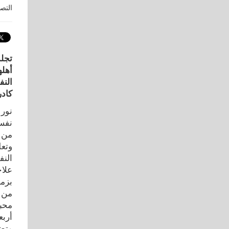
التص
أهله
كادر
نور
نفسي
من ا
وتعل
الن
علاج
بزمل
من ع
محبب
أربع
وتض