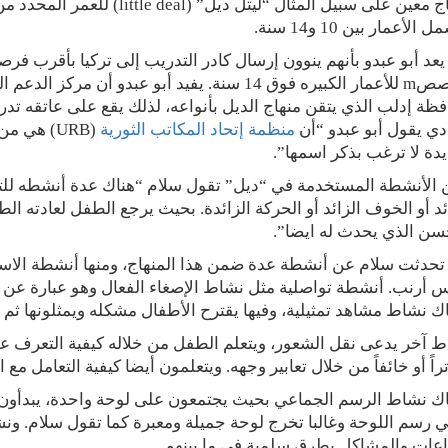
الأعمار بين 10 و14 سنة.
مخصصm للأعمار الكبيره فوق 14 سنة. يفيد أبو عبدو
ظة إدلب الذي يتقن منهاج الديل بأنواعه، لذلك يقع على عاتقه 
دي يقول أبو عبدو “أن
منظمة إتحاد المكاتب الثورية
(URB) هي 
دة لا ترغب بذكر اسمها”.
الأنشطة المستخدمة في “ديل” تقول سلام “هناك عدة أنشطه للتف
ئد أو الخوف الزائد أو الحركة الزائدة. بحيث يرجع الطفل لعادته الط
سن الذي يحدث له ايضا”.
تحدثت سلام عن أنشطة عدة ضمن هذا المنهاج، ومنها أنشطة الاستر
 أرنب. أنشطة تواصلية مثل نشاط الإصغاء الفعال وهو عبارة عن 
ك نشاط مشاهد تمثيلية، وفيها يقترح الأطفال مشكله ويمثلونها ثم يق
 آخر يدعى نقل الشعور، ويتعلم الطفل من خلاله كيفية التعرف على 
راً أو خائفاً من خلال تعابير وجهه. ويتعلمون أيضا كيفية التعامل مع ال
ك نشاط الرسم الجماعي بحيث يجتمعون على لوحة واحدة، يبدأون ب
ي رسم اللوحة وغالبا تخرج لوحة جميلة ومعبرة كما تقول سلام. و
اعات والمشاكل بطرق سلمية في ما بينهم.