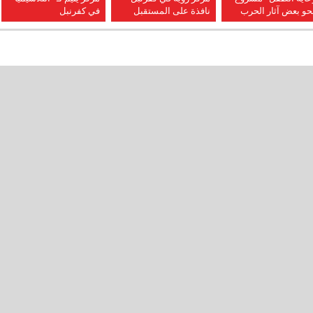
حو بعض آثار الحرب
نافذة على المستقبل
في كفرنبل
 كفرنبل