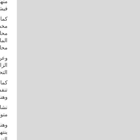
فيشمل 
محاف
الما
محاي
وعن 
الزا
التح
كما 
تنفس
وهنا
نشاط
متوت
وهنا
ينته
النز