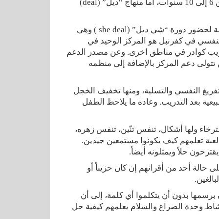
منهاج معين على سبيل المثال “ليتل ديل” (little deal) للعمر المحدد من 6 إلى 10 سنوات، أما منهاج “ديل” (deal)
كما يعد أبو عبدو بأنهم ينوون إرسال كادر التدريب إلى تركيا بأقرب فرصة لحضور دورة “شي ديل” (she deal ) وهي
 أن مركز الدعم النفسي في كفرنبل هو المركز الوحيد في
تدريب كوادر في مناطق اخرى. وعن مصدر الدعم
من تتولى دعم المركز بالإضافة إلى منظمه
ريغ النفسي والتسلية، ومنها تخفيف الخجل
بيعية بعد التدريب. وعادة ما يلاحظ الطفل
خاء ولها أشكال، تنفس تنّين، تنفس زهره،
لعبة تعلمهم كيف يكونوا مستمعين جيدين.
ترحون حلاً ويمثلونه أيضاً.
حالة أحد من أقرانهم إن كان حزيناً أو
بالغين.
رسمها بدون أن يتكلموا أي كلمة، إلى أن
نشاط وحدة الصراع والسلام يعلمهم كيفية حل