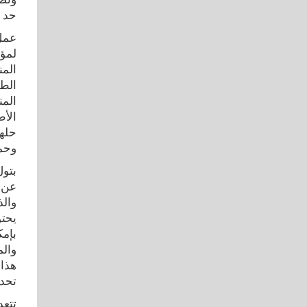
حد م
عمل 
المن
الطل
المن
الأط
حلها
وحما
عن س
والذ
يحتو
بإمك
والم
هذا 
تحدث 