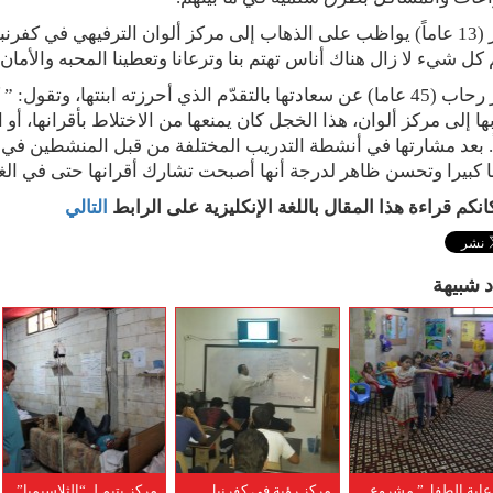
تامر (13 عاماً) يواظب على الذهاب إلى مركز ألوان الترفيهي في كف
كل شيء لا زال هناك أناس تهتم بنا وترعانا وتعطينا المحبه والأمان 
تعبّر رحاب (45 عاما) عن سعادتها بالتقدّم الذي أحرزته ابنتها، 
ها إلى مركز ألوان، هذا الخجل كان يمنعها من الاختلاط بأقرانها، أو
. بعد مشارتها في أنشطة التدريب المختلفة من قبل المنشطين في 
 كبيرا وتحسن ظاهر لدرجة أنها أصبحت تشارك أقرانها حتى في ال
انكم قراءة هذا المقال باللغة الإنكليزية على الرابط
التالي
د شبيهة
عاية الطفل” مشروع
مركز رؤية في كفرنبل
مركز يتيم لـ “الثلاسيميا”