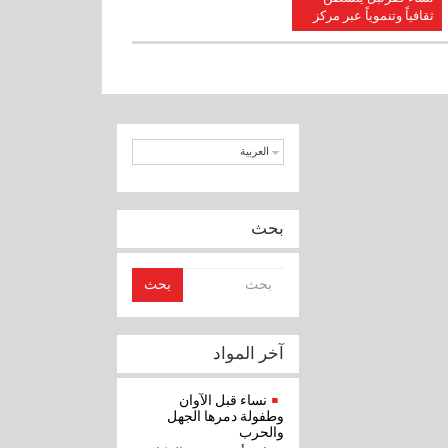
ثقافياً وتنموياً عبر مركز
“مزايا”
العربية
بحث
بحث
آخر المواد
نساء قبل الآوان
وطفولة دمرها الجهل
والحرب