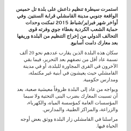
استمرت سيطرة تنظيم داعش على بلدة تل حميس
الواقعة جنوبي مدينة القامشلي قرابة السنتين. وفي
أواخر شهر فبراير/شباط 2015 تمكنت وحدات
حماية الشعب الكردية بغطاء جوي وفرته قوى
التحالف الدولي من إخراج التنظيم من البلدة وريفها
بعد معارك دامت أسابيع.
سكان هذه البلدة الذين يقارب عددهم نحو 20 ألف
نسمة عاد أقل من نصفهم بعد التحرير، فيما بقي
الآخرون في القرى المجاورة للبلدة، أو في مدينة
القامشلي حيث يعيشون في أبنية غير مكتملة،
ومدارس حكومية.
ويواجه من عاد إلى البلدة ظروفاً معيشية صعبة، بعد
أن تسببت المعارك بضرب البنى التحتية ولا سيما
المؤسسات العامة كمؤسسة المياه، والكهرباء،
والزراعة، والمراكز الطبية، والمدارس.
مراسلنا في القامشلي زار البلدة ووثق بعض أوجه
الحياة فيها.