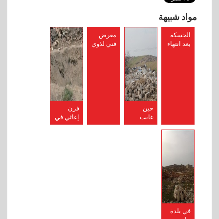
مواد شبيهة
الحسكة
معرض
بعد انتهاء
فني لذوي
المعارك
الاحتياجات
وخروج
الخاصة
تنظيم
في
داعش
القامشلي
حين
فرن
غابت
إغاثي في
قرية
بلدة
بسيدا عن
البوليل،
الخريطة
دير الزور
يحاول حل
أزمة
الخبز
ويُتهم
بالفساد
في بلدة