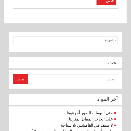
حاس
الأهالي
استولوا
على
الجبل
العربية
بحث
بحث
آخر المواد
حتى ألبومات الصور أحرقوها…
على الحاجز المقابل لمنزلنا
لا صيف في القامشلي بلا سباحة