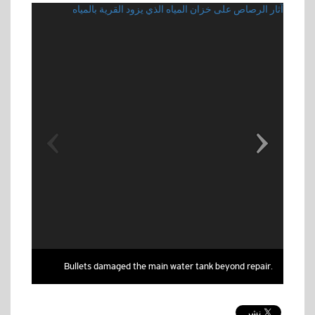
لت
آثار الرصاص على خزان المياه الذي يزود القرية بالمياه
Bullets damaged the main water tank beyond repair.