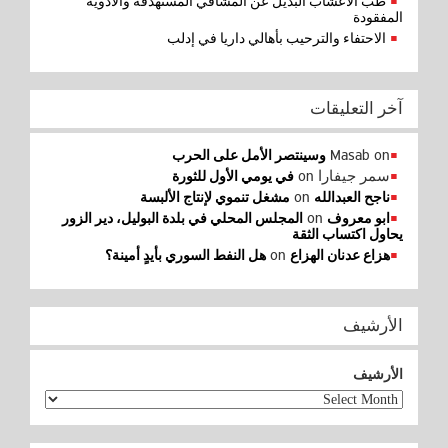
طب الأعشاب البديل عن المشافي المستهدفة والأدوية
المفقودة
الاحتفاء والترحيب بأهالي داريا في إدلب
آخر التعليقات
Masab
on
وسينتصر الأمل على الحرب
سمر جيفارا
on
في يومي الأول للثورة
on
ناجح العبدالله
مشغل تنموي لإنتاج الألبسة
on
ابو معروف
المجلس المحلي في بلدة البوليل، دير الزور
يحاول اكتساب الثقة
on
هزاع عدنان الهزاع
هل النفط السوري بأيدٍ أمينة؟
الأرشيف
الأرشيف